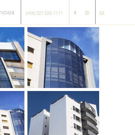
×
FICIOS
(+54) 221 525-1111
LA PLATA
5
BUILDING 40
LA PLATA
0
BUILDING 27