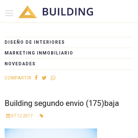
×
Inicio
Nosotros
DISEÑO DE INTERIORES
Proyectos
MARKETING INMOBILIARIO
Edificios
NOVEDADES
Blog
COMPARTIR
(+54) 221 525-1111
Building segundo envio (175)baja
07.12.2017