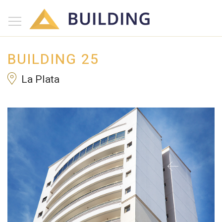
×
Inicio
Nosotros
BUILDING 25
Proyectos
La Plata
Edificios
Blog
(+54) 221 525-1111