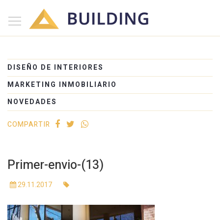
×
Inicio
Nosotros
DISEÑO DE INTERIORES
Proyectos
MARKETING INMOBILIARIO
Edificios
NOVEDADES
Blog
COMPARTIR
(+54) 221 525-1111
Primer-envio-(13)
29.11.2017