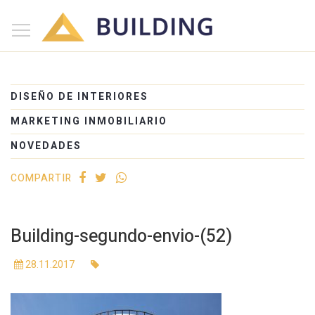
×
Inicio
Nosotros
DISEÑO DE INTERIORES
Proyectos
MARKETING INMOBILIARIO
Edificios
NOVEDADES
Blog
COMPARTIR
(+54) 221 525-1111
Building-segundo-envio-(52)
28.11.2017