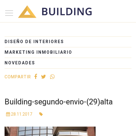
×
Inicio
Nosotros
DISEÑO DE INTERIORES
Proyectos
MARKETING INMOBILIARIO
Edificios
NOVEDADES
Blog
COMPARTIR
(+54) 221 525-1111
Building-segundo-envio-(29)alta
28.11.2017