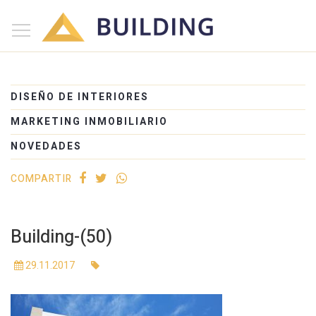
×
Inicio
Nosotros
DISEÑO DE INTERIORES
Proyectos
MARKETING INMOBILIARIO
Edificios
NOVEDADES
Blog
COMPARTIR
(+54) 221 525-1111
Building-(50)
29.11.2017