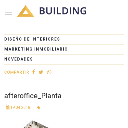
×
Inicio
Nosotros
DISEÑO DE INTERIORES
Proyectos
MARKETING INMOBILIARIO
Edificios
NOVEDADES
Blog
COMPARTIR
(+54) 221 525-1111
afteroffice_Planta
19.04.2018