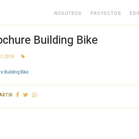
NOSOTROS
PROYECTOS
EDI
Inicio
Nosotros
ochure Building Bike
Proyectos
01.2019
Edificios
e Building Bike
Blog
(+54) 221 525-1111
ARTIR