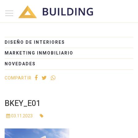
×
Inicio
Nosotros
DISEÑO DE INTERIORES
Proyectos
MARKETING INMOBILIARIO
Edificios
NOVEDADES
Blog
COMPARTIR
(+54) 221 525-1111
BKEY_E01
03.11.2023