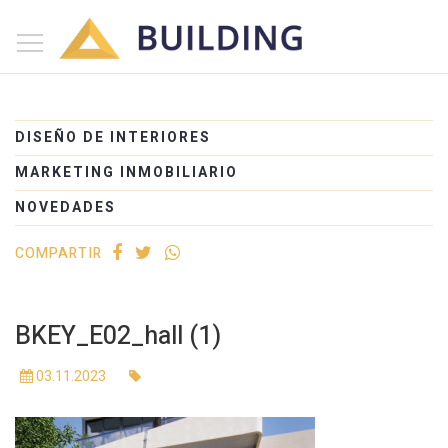
×
Inicio
Nosotros
DISEÑO DE INTERIORES
Proyectos
MARKETING INMOBILIARIO
Edificios
NOVEDADES
Blog
COMPARTIR
(+54) 221 525-1111
BKEY_E02_hall (1)
03.11.2023