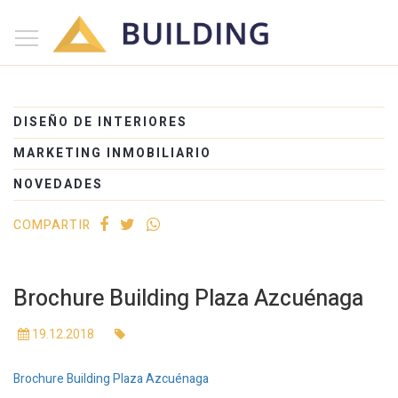
×
Inicio
Nosotros
DISEÑO DE INTERIORES
Proyectos
MARKETING INMOBILIARIO
Edificios
NOVEDADES
Blog
COMPARTIR
(+54) 221 525-1111
Brochure Building Plaza Azcuénaga
19.12.2018
Brochure Building Plaza Azcuénaga